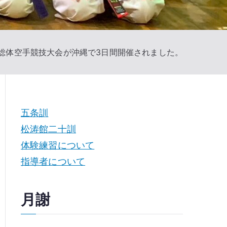
高校総体空手競技大会が沖縄で3日間開催されました。
五条訓
松涛館二十訓
体験練習について
指導者について
月謝