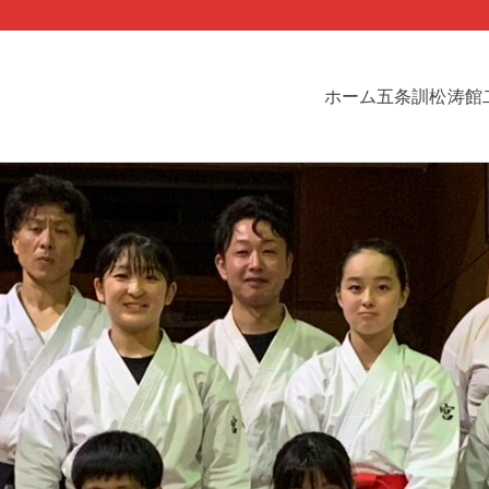
ホーム
五条訓
松涛館