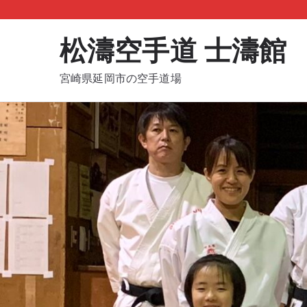
内
容
松濤空手道 士濤館
を
ス
宮崎県延岡市の空手道場
キ
ッ
プ