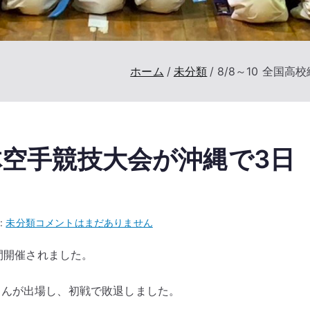
ホーム
未分類
8/8～10 全国
総体空手競技大会が沖縄で3日
8/8
:
未分類
コメントはまだありません
～
日間開催されました。
10
全
さんが出場し、初戦で敗退しました。
国
高