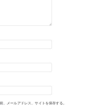
さ
れ
ま
し
た。
へ
の
前、メールアドレス、サイトを保存する。