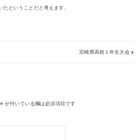
いたということだと考えます。
校
総
体
空
手
競
宮崎県高校１年生大会
技
大
会
が
沖
縄
で
※
が付いている欄は必須項目です
3
日
間
開
催