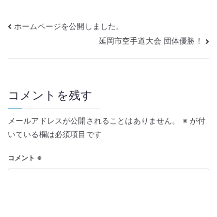
手
道
投
ホームページを公開しました。
大
会
延岡市空手道大会 団体優勝！
稿
へ
の
ナ
ビ
コメントを残す
ゲ
メールアドレスが公開されることはありません。
※
が付
ー
いている欄は必須項目です
シ
コメント
※
ョ
ン