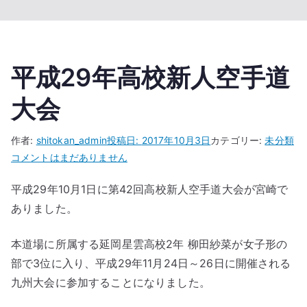
平成29年高校新人空手道
大会
作者:
shitokan_admin
投稿日:
2017年10月3日
カテゴリー:
未分類
平
コメントはまだありません
成
平成29年10月1日に第42回高校新人空手道大会が宮崎で
29
ありました。
年
高
校
本道場に所属する延岡星雲高校2年 柳田紗菜が女子形の
新
部で3位に入り、平成29年11月24日～26日に開催される
人
九州大会に参加することになりました。
空