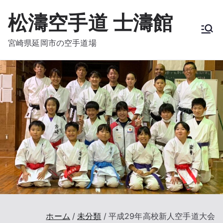
内
松濤空手道 士濤館
容
を
宮崎県延岡市の空手道場
ス
キ
ッ
プ
ホーム
未分類
平成29年高校新人空手道大会