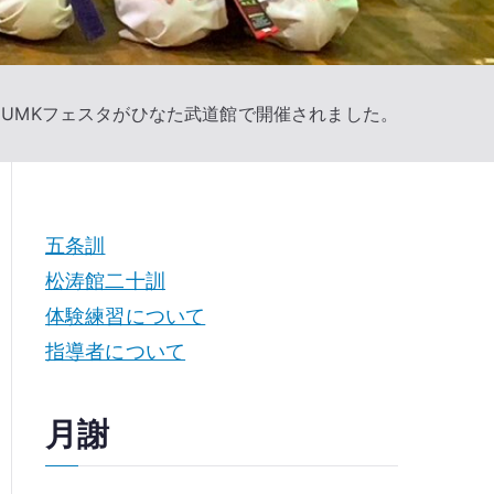
3/8UMKフェスタがひなた武道館で開催されました。
五条訓
松涛館二十訓
体験練習について
指導者について
月謝