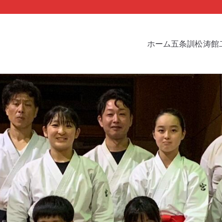
ホーム
五条訓
松涛館