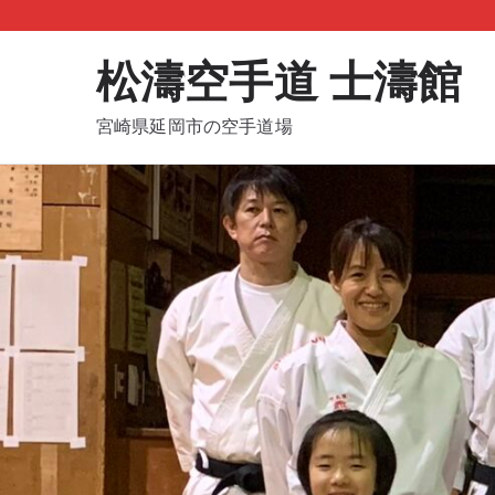
内
容
松濤空手道 士濤館
を
ス
宮崎県延岡市の空手道場
キ
ッ
プ