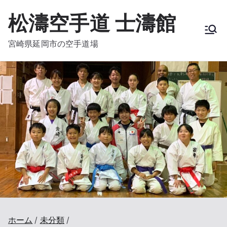
内
松濤空手道 士濤館
容
を
宮崎県延岡市の空手道場
ス
キ
ッ
プ
ホーム
未分類