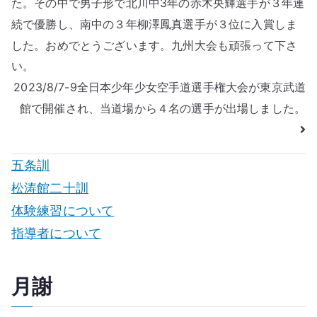
た。その中で男子形で北川中3年の赤木央輝選手が３年連
ナ
続で優勝し、南中の３年柳澤鳳真選手が３位に入賞しま
した。おめでとうございます。九州大会も頑張って下さ
ビ
い。
ゲ
2023/8/7-9全日本少年少女空手道選手権大会が東京武道
ー
館で開催され、当道場から４名の選手が出場しました。
シ
ョ
五条訓
松涛館二十訓
ン
体験練習について
指導者について
月謝