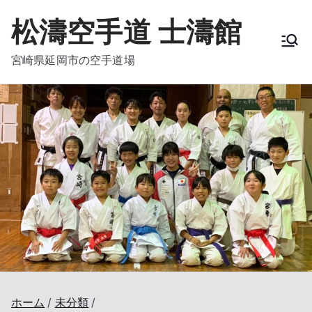
内
松濤空手道 士濤館
容
を
宮崎県延岡市の空手道場
ス
キ
ッ
プ
ホーム
未分類